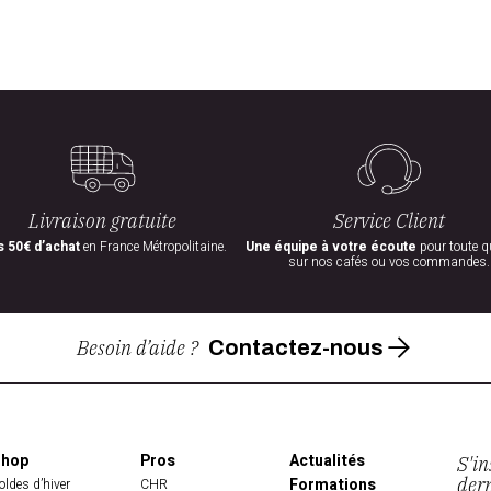
Livraison gratuite
Service Client
 50€ d’achat
en France Métropolitaine.
Une équipe à votre écoute
pour toute q
sur nos cafés ou vos commandes.
Besoin d’aide ?
Contactez-nous
Shop
Pros
Actualités
S'in
der
Formations
oldes d’hiver
CHR