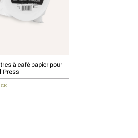
ltres à café papier pour
l Press
OCK