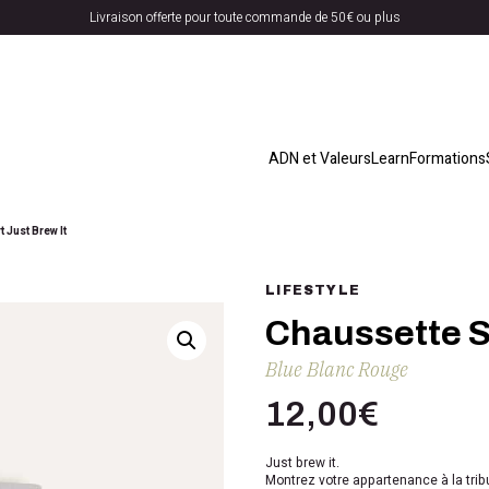
Livraison offerte pour toute commande de 50€ ou plus
ADN et Valeurs
Learn
Formations
 Just Brew It
LIFESTYLE
Chaussette S
Blue Blanc Rouge
12,00
€
Just brew it.
Montrez votre appartenance à la tri