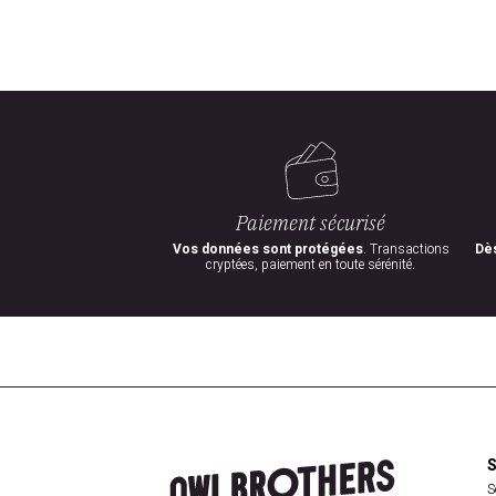
Paiement sécurisé
Vos données sont protégées
. Transactions
Dès
cryptées, paiement en toute sérénité.
S