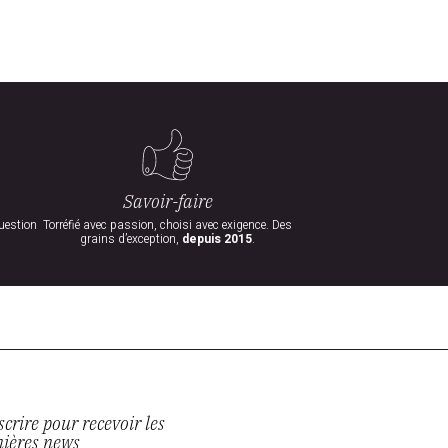
Savoir-faire
uestion
Torréfié avec passion, choisi avec exigence. Des
grains d’exception,
depuis 2015
.
scrire pour recevoir les
nières news