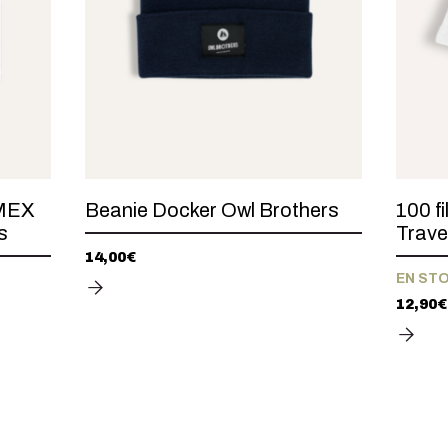
EMEX
Beanie Docker Owl Brothers
100 fi
s
Trave
14,00
€
EN ST
12,90
€