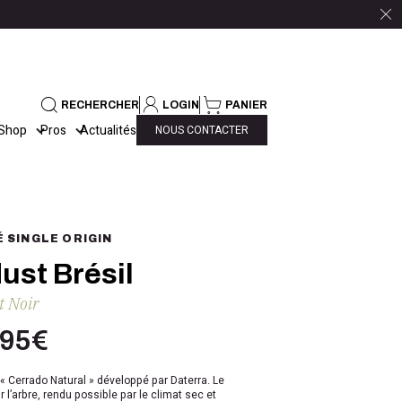
RECHERCHER
LOGIN
PANIER
Shop
Pros
Actualités
NOUS CONTACTER
É SINGLE ORIGIN
ust Brésil
t Noir
,95
€
 «
Cerrado
Natural » développé par
Daterra
. Le
l’arbre, rendu possible par le climat sec et