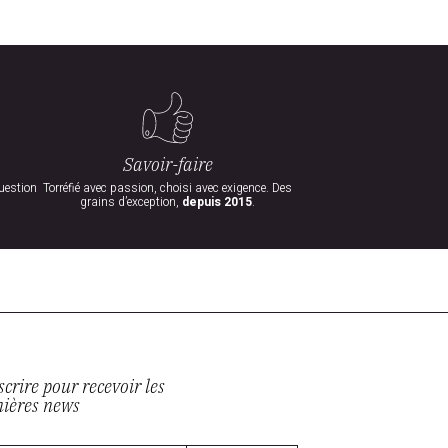
Savoir-faire
uestion
Torréfié avec passion, choisi avec exigence. Des
grains d’exception,
depuis 2015
.
scrire pour recevoir les
nières news