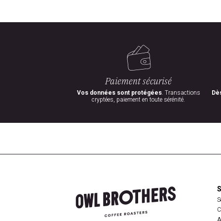
Paiement sécurisé
Vos données sont protégées
. Transactions
Dès
cryptées, paiement en toute sérénité.
S
C
A