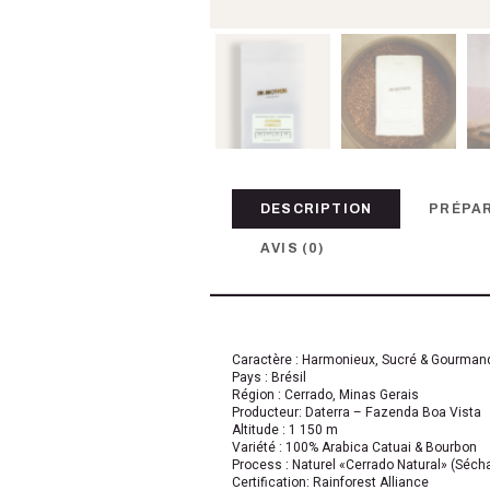
DESCRIPTION
PRÉPA
AVIS (0)
Caractère : Harmonieux, Sucré & Gourman
Pays :
Brésil
Région :
Cerrado
, Minas Gerais
Producteur:
Daterra
– Fazenda Boa Vista
Altitude :
1 150 m
Variété : 100% Arabica
Catuai
& Bourbon
Process : Naturel
«
Cerrado
Natural»
(Sécha
Certification: Rainforest Alliance