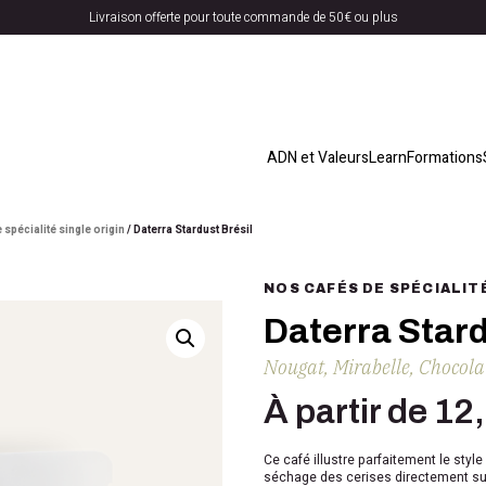
Livraison offerte pour toute commande de 50€ ou plus
ADN et Valeurs
Learn
Formations
 spécialité single origin
/ Daterra Stardust Brésil
NOS CAFÉS DE SPÉCIALIT
Daterra Stard
Nougat, Mirabelle, Chocola
À partir de
12
Ce café illustre parfaitement le style
séchage des cerises directement sur 