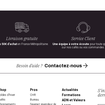
Livraison gratuite
Service Client
 50€ d’achat
en France Métropolitaine.
Une équipe à votre écoute
pour toute q
sur nos cafés ou vos commandes.
Besoin d’aide ?
Contactez-nous
Shop
Pros
Actualités
S'in
der
Formations
oldes d’hiver
CHR
afés
Bureau
ADN et Valeurs
bonnements
Devenez revendeur de