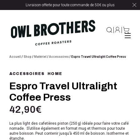
Livraison offerte pour toute commande de 50€ ou plus
Accueil
/
Shop
/
Matériel
/
Accessoires
/ Espro Travel Ultralight Coffee Press
ACCESSOIRES
HOME
Espro Travel Ultralight
Coffee Press
42,90
€
La plus light des cafetières piston (250 g) idéale pour faire votre café
nomade. S’utilise également en format mug et thermos pour toute
autre boisson. Peut contenir jusqu’à 450 ml de boisson. Isotherme et
étanche.