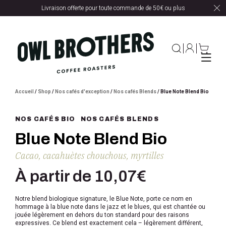
Livraison offerte pour toute commande de 50€ ou plus
Accueil
/
Shop
/
Nos cafés d'exception
/
Nos cafés Blends
/ Blue Note Blend Bio
NOS CAFÉS BIO
NOS CAFÉS BLENDS
Blue Note Blend Bio
Cacao, cacahuètes chouchous, myrtilles
À partir de
10,07
€
Notre blend biologique signature, le Blue Note, porte ce nom en
hommage à la blue note dans le jazz et le blues, qui est chantée ou
jouée légèrement en dehors du ton standard pour des raisons
expressives. Ce blend est exactement cela – légèrement différent,