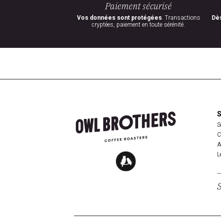
Paiement sécurisé
Vos données sont protégées
. Transactions
Dès
cryptées, paiement en toute sérénité.
S
C
A
L
S