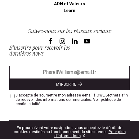
ADN et Valeurs
Learn
Suivez-nous sur les réseaux sociaux
S'inscrire pour recevoir les
dernières news
M'INSCRIRE
J'accepte de soumettre mon adresse e-mail à OWL Brothers afin
de recevoir des informations commerciales.
Voir politique de
confidentialité
MENTIONS
POLITIQUE DE
En poursuivant votre navigation, vous acceptez le dépôt de
une création de site internet signée
CGV
LÉGALES
CONFIDENTIALITÉ
32 décembre
cookies destinés au fonctionnement du site internet.
Pour plus
d'informations
.
X