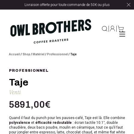
Livraison offerte pour toute commande de 50€ ou plus
Accueil
/
Shop
/
Matériel
/
Professionnel
/ Taje
PROFESSIONNEL
Taje
Venti
5891,00
€
Quand il faut du punch pour les pauses-café, Taje est là. Elle combine
polyvalence
et
éfficacité redoutable
: écran tactile 10.1″, double
chaudière, deux bacs poudre, moulin en céramique, tout ce qu’il faut
pour jongler entre espresso, latte, chocolat chaud, et même flat white