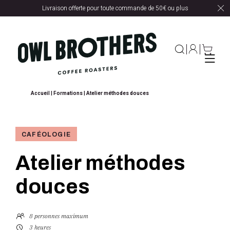
Livraison offerte pour toute commande de 50€ ou plus
Accueil
|
Formations
|
Atelier méthodes douces
CAFÉOLOGIE
Atelier méthodes
douces
8 personnes maximum
3 heures